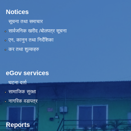
Notices
सूचना तथा समाचार
सार्वजनिक खरीद /बोलपत्र सूचना
एन, कानुन तथा निर्देशिका
कर तथा शुल्कहरु
eGov services
घटना दर्ता
सामाजिक सुरक्षा
नागरिक वडापत्र
Reports