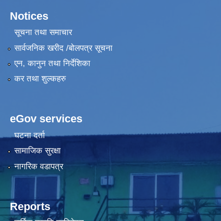
Notices
सूचना तथा समाचार
सार्वजनिक खरीद /बोलपत्र सूचना
एन, कानुन तथा निर्देशिका
कर तथा शुल्कहरु
eGov services
घटना दर्ता
सामाजिक सुरक्षा
नागरिक वडापत्र
Reports