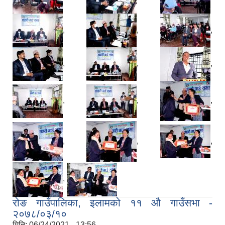
,
,
,
,
,
,
,
,
,
,
,
,
,
रोङ गाउँपालिका, इलामको ११ औ गाउँसभा -
२०७८/०३/१०
मिति:
06/24/2021 - 13:56